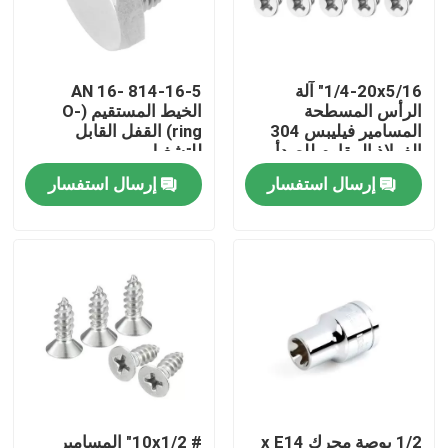
حولنا
1/4-20x5/16" آلة
814-16-5 -16 AN
الرأس المسطحة
الخيط المستقيم (O-
جولة في المصنع
المسامير فيليبس 304
ring) القفل القابل
الفولاذ المقاوم للصدأ
للتشغيل
التلميع 25 حزمة
إرسال استفسار
إرسال استفسار
مراقبة الجودة
اتصل بنا
أخبار
اطلب اقتباس
أجزاء معدنية معدة بالقطع الحاسوبية
1/2 بوصة محرك x E14
# 10x1/2" المسامير