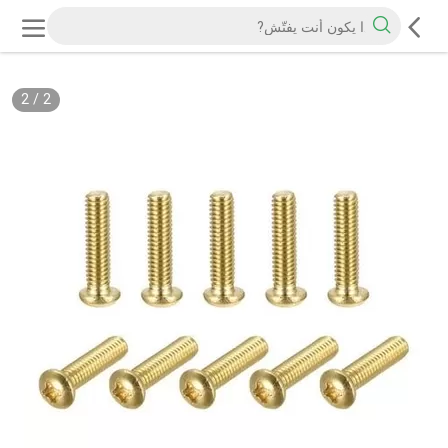
2
/
2