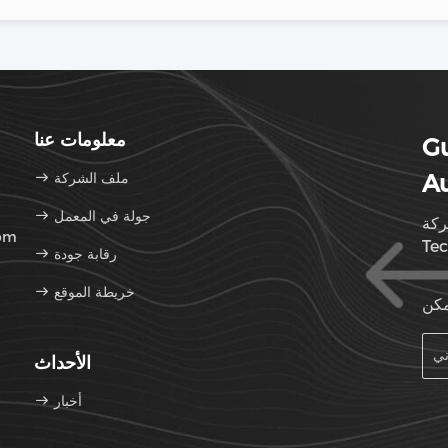
معلومات عنا
G
Au
ملف الشركة
جولة في المعمل
Guangdong Huabao Xingye Au
البر
رقابة جودة
خريطة الموقع
مكن
الأحداث
أخبار