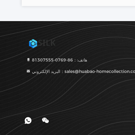
هاتف:：86-0769-81307555
يد الإلكتروني：sales@huabao-homecollection.com